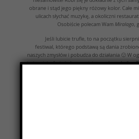
niesamowite! Robi się je dokładnie z tych s
obrane i stąd jego piękny różowy kolor. Całe m
ulicach słychać muzykę, a okoliczni restaur
Osobiście polecam Wam
Miralago
, 
Jeśli lubicie trufle, to na początku sierpn
festiwal, którego podstawą są dania zrobione
naszych zmysłów i pobudza do działania 🙂 W o
te targi, to
festa
jedna z najstarszych w okolicy. 
pełno kiosków z degustacją dań typowych dl
miasteczku, a wieczorem wszystko zwieńcza pok
pewno będzie to 
Kilka dni poźniej, bo 6 sierpnia możecie z
wieczorna
festa
Aperitivo Sotto le Stelle
, co oznac
impreza pełna degustacji i świetnej zabawy nad
się w wielki bar, skąd płynie nie tyl