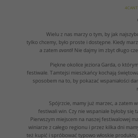
4CANT
Wielu z nas marzy o tym, by jak najszybciej 
tylko chcemy, było proste i dostępne. Kiedy mar
a zatem
avanti
! Nie dajmy im zbyt długo c
Piękne okolice jeziora Garda, o którym Wa
festiwale. Tamtejsi mieszkańcy kochają świętowa
sposobem na to, by pokazać wspaniałości dane
Spójrzcie, mamy już marzec, a zatem wiosn
festiwali win. Czy nie wspaniale byłoby si
Pierwszym miejscem na naszej festiwalowej ma
winiarze z całego regionu i przez kilka dni m
też kupić i spróbować typowo włoskie produkty