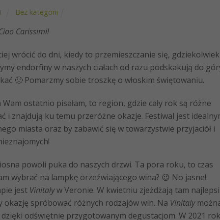
Bez kategorii
I
Ciao C
arissimi
!
wrócić do dni, kiedy to przemieszczanie się, gdziekolwiek
zymy endorfiny w naszych ciałach od razu podskakują do gór
zekać 🙂 Pomarzmy sobie troszkę o włoskim świętowaniu.
m ostatnio pisałam, to region, gdzie cały rok są różne
ć i znajdują ku temu przeróżne okazje. Festiwal jest idealn
go miasta oraz by zabawić się w towarzystwie przyjaciół i
nieznajomych!
a powoli puka do naszych drzwi. Ta pora roku, to czas
ę tam wybrać na lampkę orzeźwiającego wina? 😉 No jasne!
pie jest
Vinitaly
w Veronie. W kwietniu zjeżdżają tam najlepsi
amy okazję spróbować różnych rodzajów win. Na
Vinitaly
możn
, dzięki odświętnie przygotowanym degustacjom. W 2021 ro