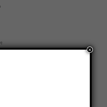
a
ię
ło
×
o
ia