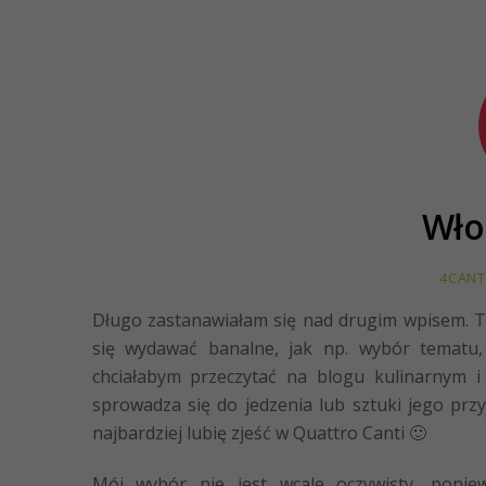
Włos
4CANT
Długo zastanawiałam się nad drugim wpisem. Ta
się wydawać banalne, jak np. wybór tematu
chciałabym przeczytać na blogu kulinarnym 
sprowadza się do jedzenia lub sztuki jego prz
najbardziej lubię zjeść w Quattro Canti 🙂
Mój wybór nie jest wcale oczywisty, ponie