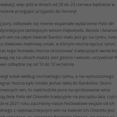
wakacji, więc jeśli w dniach od 20 do 23 czerwca będziecie w
 możecie przegapić przyjazdu do Verony!
pory, odbywało się równie wspaniałe wydarzenie
Palio del
jsłynniejszym tamtejszym winom
Valpolicella
,
Recioto
i
Amaron
ych win na całym świecie! Bardzo mało jest go na rynku, tote
jego śliwkowo-malinowy smak, w którym można wyczuć tytoń,
as tego festiwalu można skosztować tradycyjnych wenecki
ają się na ulicach miasta. Jest głośno i wesoło, oczywiście! 
owo odbędzie się od 10 do 12 września.
egł sobie według normalnego rytmu, a nie wymuszonego
egrar można było śmiało jechać dalej do Bardolino. Skoro
czerwonych win, to nadchodziła pora na spróbowanie wina
oją
festę
Palio del Chiaretto
tradycyjnie na początku lata, czyli
 że w 2021 roku zaczniemy nasze festiwalowe wojaże od ich
ednego z najsmaczniejszych win na świecie! Ich
Chiaretto
jest