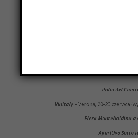
Tak wygląda wiosna i lato nad jeziorem Gard
Te jesienno zimowe opiszę Wam pod koniec lata, 
okolicy jesień je
Trzymajcie się, a ja życzę Wam przyjemnego 
Palio del Chiar
Vinitaly
– Verona, 20-23 czerwca (wy
Fiera Montebaldina a 
Aperitivo Sotto l