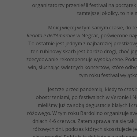
organizatorzy przenieśli festiwal na początek 
tamtejszej okolicy, to nie
Mniej więcej w tym samym czasie, do tej 
Recioto e dell’Amarone
w Negrar, poświęcone na
To ostatnie jest jednym z najbardziej prestiżow
ten rubinowy skarb jest bardzo drogi, choć 
zdecydowanie rekompensuje wysoką cenę. Podcz
win, słuchając świetnych koncertów, które odbyw
tym roku festiwal wyjątk
Jeszcze przed pandemią, kiedy to czas bi
obostrzeniami, po festiwalach w Veronie i N
mieliśmy już za sobą degustacje białych i 
różowego. W tym roku Bardolino organizuje sw
dniach 4-6 czerwca. Zatem sprawa ma się tak,
różowych dni, podczas których skosztujecie j