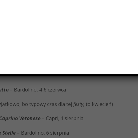
a. Każda pora roku niesie ze sobą przeróżne wydarzenia
żebyście wiedzieli gdzie zawitać w chłodniejsze dni, bo w te
st cieplutka, a zima leciutka 😉
planowania wakacji. Włoskich wakacji, ma się rozumieć 
A
lla prossima volta
!
Marta
etto
– Bardolino, 4-6 czerwca
jątkowo, bo typowy czas dla tej
festy
, to kwiecień)
Caprino Veronese
– Capri, 1 sierpnia
e Stelle
– Bardolino, 6 sierpnia