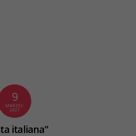
9
MARZEC
2021
ta italiana”