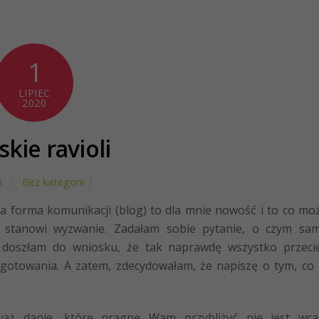
1
LIPIEC
2020
kie ravioli
Bez kategorii
I
 forma komunikacji (blog) to dla mnie nowość i to co mo
, stanowi wyzwanie. Zadałam sobie pytanie, o czym sa
i doszłam do wniosku, że tak naprawdę wszystko przeci
ygotowania. A zatem, zdecydowałam, że napiszę o tym, co 
waż danie, które pragnę Wam przybliżyć nie jest wca