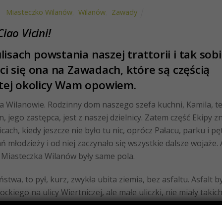
Miasteczko Wilanów
,
Wilanów
,
Zawady
Ciao V
icini
!
h powstania naszej trattorii i tak sobi
i się ona na Zawadach, które są częścią
 tej okolicy Wam opowiem.
 Wilanowie. Rodzinny dom naszego szefa kuchni, Kamila, t
n, jego zastępca, jest z naszej dzielnicy. Zatem część Ekipy z
ach, kiedy jeszcze nie było tu nic, oprócz Pałacu, parku i pęt
młodzieży i od niej zaczynało się wszystkie dalsze wojaże. 
o Miasteczka Wilanów były same pola.
 to pył, kurz, zwykła ubita ziemia, bez asfaltu. Asfalt by
ockiego na ulicy Wiertniczej, ale małe uliczki, nie miały takic
kłe domki. Czasem ktoś tam mieszkał w willi, ale to były racz
tam, jak na naszej ulicy były same stare domy, włącznie z