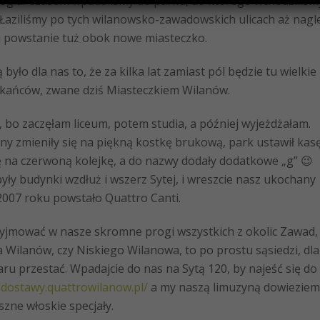
 Vogla. Czasem wpadaliśmy do parku, do którego wchodziliśm
. Łaziliśmy po tych wilanowsko-zawadowskich ulicach aż nagl
la powstanie tuż obok nowe miasteczko.
dla nas to, że za kilka lat zamiast pól będzie tu wielkie
szkańców, zwane dziś Miasteczkiem Wilanów.
zaczęłam liceum, potem studia, a później wyjeżdżałam.
nny zmieniły się na piękną kostkę brukową, park ustawił kas
ę na czerwoną kolejkę, a do nazwy dodały dodatkowe „g” 😉
 były budynki wzdłuż i wszerz Sytej, i wreszcie nasz ukochany
 2007 roku powstało Quattro Canti.
mować w nasze skromne progi wszystkich z okolic Zawad,
 Wilanów, czy Niskiego Wilanowa, to po prostu sąsiedzi, dla
ru przestać. Wpadajcie do nas na Sytą 120, by najeść się do
/dostawy.quattrowilanow.pl/
a my naszą limuzyną dowieziem
zne włoskie specjały.