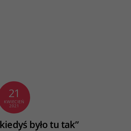
21
KWIECIEŃ
2021
kiedyś było tu tak”