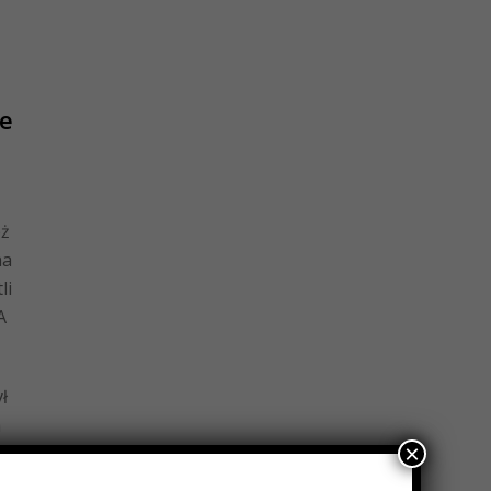
e
eż
na
li
A
ł
h
×
ej