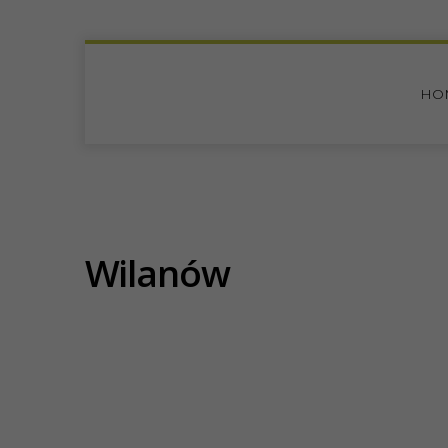
HO
Wilanów