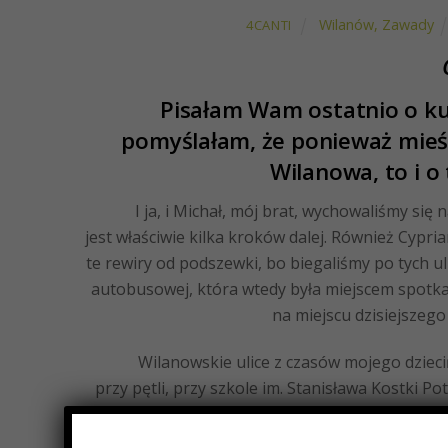
Wilanów, Zawady
4CANTI
Pisałam Wam ostatnio o kulisac
pomyślałam, że ponieważ mieśc
Wilanowa, to i o
I ja, i Michał, mój brat, wychowaliśmy się na
jest właściwie kilka kroków dalej. Również Cypria
te rewiry od podszewki, bo biegaliśmy po tych ulic
autobusowej, która wtedy była miejscem spotkań 
na miejscu dzisiejszeg
Wilanowskie ulice z czasów mojego dzieciństwa,
przy pętli, przy szkole im. Stanisława Kostki Pot
luksusów. Domki, które nas otaczały, to były zwy
domy wynajmowane przez obcokrajowców. Pamię