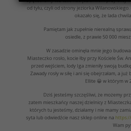
spędzaliśmy też czas nad jeziorkiem przy ulicy
od tyłu, czyli od strony jeziorka Wilanowskiego
okazało się, że lada chwi
Pamiętam jak zupełnie nierealną sprawą było 
osiedle, z prawie 50 000 mie
W zasadzie ominęła mnie jego budowa, bo 
Miasteczko rosło, kocie łby przy Kościele Św. A
przed wejściem, lody Iga zmieniły swoją budk
Zawady rosły w siłę i ani się obejrzałam, a już
Ellite 😀 w którym w
Dziś jesteśmy szczęśliwi, że możemy przyj
zatem mieszkańcy naszej dzielnicy z Miasteczka
których tu jesteśmy, działamy i nie mamy zamia
syta lub odwiedźcie nasz sklep online na
https:/
Wam pys